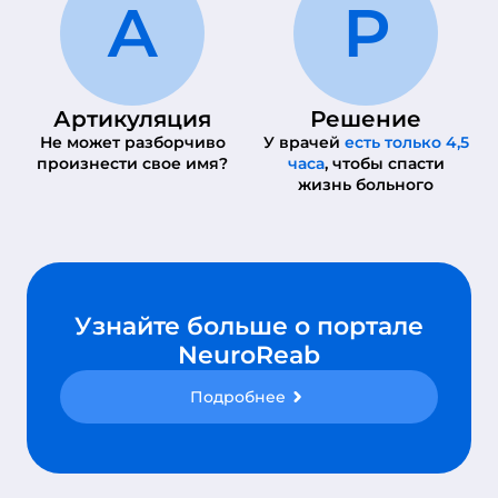
А
Р
Артикуляция
Решение
Не может разборчиво
У врачей
есть только 4,5
произнести свое имя?
часа
, чтобы спасти
жизнь больного
Узнайте больше о портале
NeuroReab
Подробнее