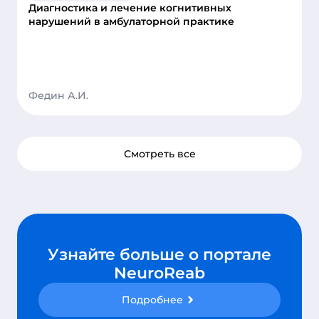
Диагностика и лечение когнитивных
здоровья
нарушений в амбулаторной практике
Материал будет полезен реабилитологам,
неврологам и нейропсихологам, терапевтам,
заинтересованным в системной организации
когнитивной реабилитации и внедрении
современных технологических решений в
Федин А.И.
клиническую практику.
Смотреть все
к
Узнайте больше о портале
NeuroReab
Подробнее