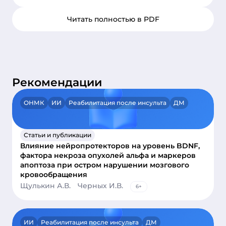
Читать полностью в PDF
Рекомендации
ОНМК
ИИ
Реабилитация после инсульта
ДМ
Статьи и публикации
Влияние нейропротекторов на уровень BDNF,
фактора некроза опухолей альфа и маркеров
апоптоза при остром нарушении мозгового
кровообращения
Щулькин А.В.
Черных И.В.
6+
ИИ
Реабилитация после инсульта
ДМ