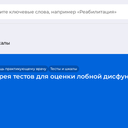
калы
щь практикующему врачу
Тесты и шкалы
рея тестов для оценки лобной дисфу