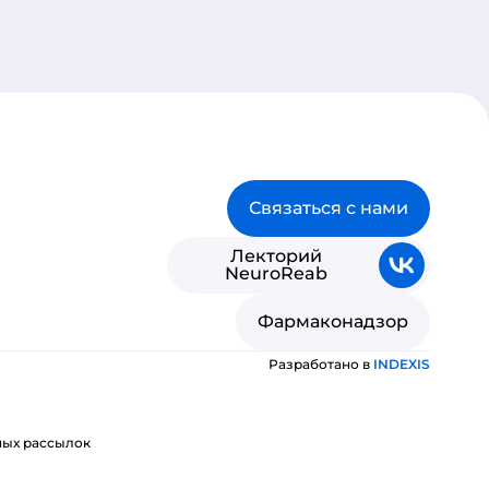
Связаться с нами
Лекторий
NeuroReab
Фармаконадзор
Разработано в
INDE
X
IS
ных рассылок