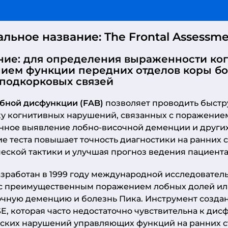
льное название: The Frontal Assessment
ние
: для определения выраженности ко
ием функции передних отделов коры бо
-подкорковых связей
обной дисфункции (FAB)
позволяет проводить быст
у когнитивных нарушений, связанных с поражением
нное выявление лобно-височной деменции и других
 теста повышает точность диагностики на ранних 
еской тактики и улучшая прогноз ведения пациента
азработан в 1999 году международной исследовател
с преимущественным поражением лобных долей или
чную деменцию и болезнь Пика. Инструмент созда
, которая часто недостаточно чувствительна к дис
ских нарушений управляющих функций на ранних с