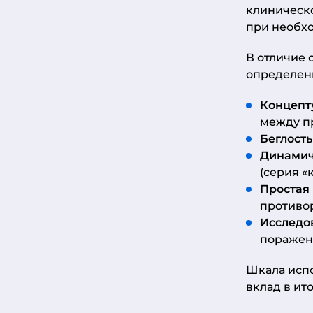
клиническо
при необх
В отличие 
определен
Концепт
между п
Беглость
Динамич
(серия 
Простая
противо
Исследо
поражен
Шкала испо
вклад в ит