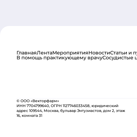
Главная
Лента
Мероприятия
Новости
Статьи и 
В помощь практикующему врачу
Сосудистые 
© ООО «Векторфарм»
ИНН 7704799640, ОГРН 1127746033458, юридический
адрес 109544, Москва, бульвар Энтузиастов, дом 2, этаж
16, комната 31