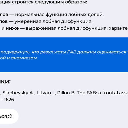
ация строится следующим образом:
ллов
— нормальная функция лобных долей;
ллов
— умеренная лобная дисфункция;
в и ниже
— выраженная лобная дисфункция, характе
подчеркнуть, что результаты FAB должны оцениваться 
ой и анамнезом.
ки:
, Slachevsky A., Litvan I., Pillon B. The FAB: a frontal 
1 – 1626
ься