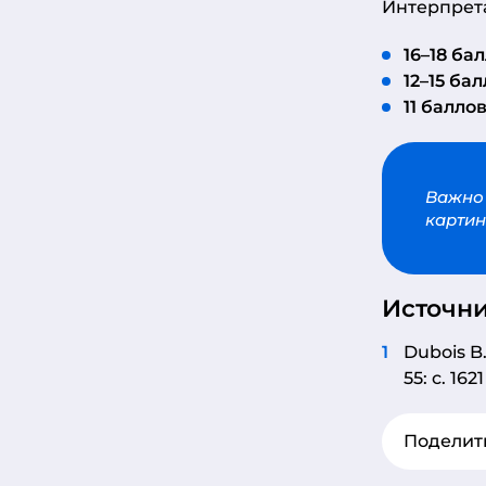
Интерпрет
16–18 ба
12–15 ба
11 балло
Важно 
картин
Источни
Dubois B.
55: c. 162
Поделит