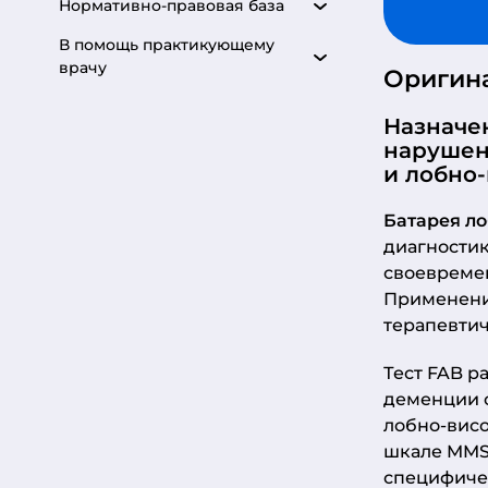
Нормативно-правовая база
В помощь практикующему
врачу
Оригина
Назначе
нарушен
и лобно
Батарея л
диагностик
своевреме
Применение
терапевтич
Тест FAB р
деменции 
лобно-висо
шкале MMSE
специфиче