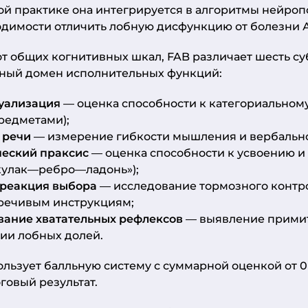
й практике она интегрируется в алгоритмы нейроп
одимости отличить лобную дисфункцию от болезни 
от общих когнитивных шкал, FAB различает шесть су
ный домен исполнительных функций:
уализация
— оценка способности к категориальном
редметами);
 речи
— измерение гибкости мышления и вербально
еский праксис
— оценка способности к усвоению 
«кулак—ребро—ладонь»);
 реакция выбора
— исследование тормозного контро
речивым инструкциям;
вание хватательных рефлексов
— выявление примит
ии лобных долей.
льзует балльную систему с суммарной оценкой от 0 
оговый результат.