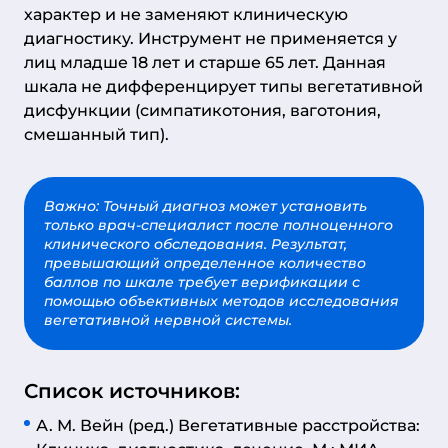
характер и не заменяют клиническую
диагностику. Инструмент не применяется у
лиц младше 18 лет и старше 65 лет. Данная
шкала не дифференцирует типы вегетативной
дисфункции (симпатикотония, ваготония,
смешанный тип).
Важно: Точный диагноз может установить
только врач-специалист после полноценного
клинического обследования. Результат,
превышающий определенное количество
баллов по шкале требует верификации с
помощью объективных методов исследования
вегетативной нервной системы.
Список источников:
А. М. Вейн (ред.) Вегетативные расстройства: