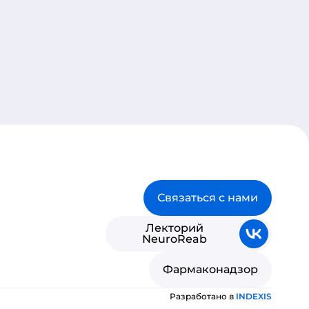
Связаться с нами
Лекторий
NeuroReab
Фармаконадзор
Разработано в
INDE
X
IS